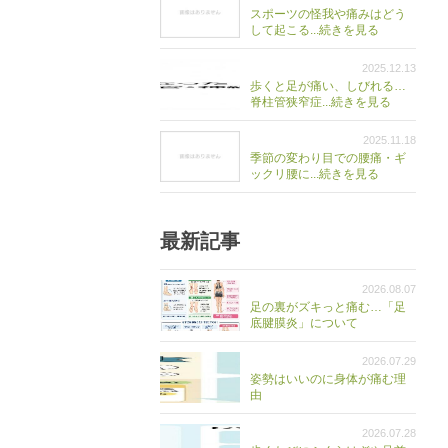
スポーツの怪我や痛みはどう
して起こる...続きを見る
2025.12.13
歩くと足が痛い、しびれる…
脊柱管狭窄症...続きを見る
2025.11.18
季節の変わり目での腰痛・ギ
ックリ腰に...続きを見る
最新記事
2026.08.07
足の裏がズキっと痛む…「足
底腱膜炎」について
2026.07.29
姿勢はいいのに身体が痛む理
由
2026.07.28