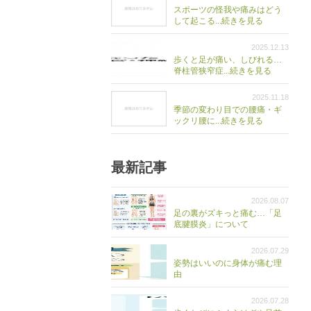
スポーツの怪我や痛みはどう
して起こる...続きを見る
2025.12.13
歩くと足が痛い、しびれる…
脊柱管狭窄症...続きを見る
2025.11.18
季節の変わり目での腰痛・ギ
ックリ腰に...続きを見る
最新記事
2026.08.07
足の裏がズキっと痛む…「足
底腱膜炎」について
2026.07.29
姿勢はいいのに身体が痛む理
由
2026.07.28